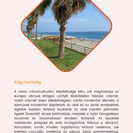
Kiépítettség
A város infrastrukturális kiépítettsége eléri, sőt meghaladja az
európai városok átlagos szintjét. Mobiltelefon hálózat, internet,
mobil internet teljes lefedettségben, szinte mindenhol elérhető. A
közművek mindenhol kiépítettek, az utak és az utcák rendezettek,
legtöbb esetben térkővel burkoltak. Az utak mentén pálmafás
ligetek füvesített részek találhatóak, melyeket a nyári hónapokban
locsolnak és folyamatosan rendben tartanak. Az épületek
mediterrán jellegűek és este kivilágítottak, fokozva a látványt.
Alanyában szinte minden ingatlanhoz tartozik medence, sok
esetben csúszdás medence és jakuzzi, külön gyerekmedence,