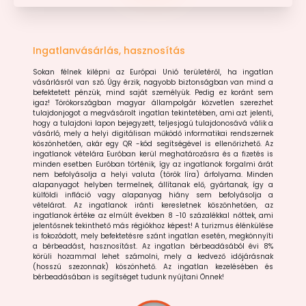
Ingatlanvásárlás, hasznosítás
Sokan félnek kilépni az Európai Unió területéről, ha ingatlan
vásárlásról van szó. Úgy érzik, nagyobb biztonságban van mind a
befektetett pénzük, mind saját személyük. Pedig ez koránt sem
igaz! Törökországban magyar állampolgár közvetlen szerezhet
tulajdonjogot a megvásárolt ingatlan tekintetében, ami azt jelenti,
hogy a tulajdoni lapon bejegyzett, teljesjogú tulajdonosává válik a
vásárló, mely a helyi digitálisan működő informatikai rendszernek
köszönhetően, akár egy QR -kód segítségével is ellenőrizhető. Az
ingatlanok vételára Euróban kerül meghatározásra és a fizetés is
minden esetben Euróban történik, így az ingatlanok forgalmi árát
nem befolyásolja a helyi valuta (török líra) árfolyama. Minden
alapanyagot helyben termelnek, állítanak elő, gyártanak, így a
külföldi infláció vagy alapanyag hiány sem befolyásolja a
vételárat. Az ingatlanok iránti keresletnek köszönhetően, az
ingatlanok értéke az elmúlt években 8 -10 százalékkal nőttek, ami
jelentősnek tekinthető más régiókhoz képest! A turizmus élénkülése
is fokozódott, mely befektetésre szánt ingatlan esetén, megkönnyíti
a bérbeadást, hasznosítást. Az ingatlan bérbeadásából évi 8%
körüli hozammal lehet számolni, mely a kedvező időjárásnak
(hosszú szezonnak) köszönhető. Az ingatlan kezelésében és
bérbeadásában is segítséget tudunk nyújtani Önnek!