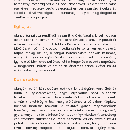
karácsonyi forgatag várja az oda látogatókat. Az akár több mint
ezer éves mecsetek pedig az európai ember számára érdekes és
csodás látványosságokat jelentenek, melyek meglátogatása
szintén remek program.
Éghajlat
Alanya éghajlata rendkívül kiszámítható és ideális. Mivel nagyon
délen fekszik, maximum 3 hónap esős évszak jellemzi, ez januártól
március közepéig tart. A többi időszakban napos és száraz az
időjárás. A nyári hónapokban pedig szinte soha nem esik az eső,
napos meleg az idő, a tenger hőmérséklete nagyon kellemes,
meleg. A tengerben egész áprilistól decemberig kellemes fürdőzni,
így hosszú időn keresztül élvezhető a tenger és a csodás napsütés.
A tengerparti bárok, valamint az éttermek szinte kivétel nélkül
egész évben nyitva vannak.
Közlekedés
Alanyán belüli közlekedésre számos lehetőségünk van. Első és
talán a legkézenfekvőbb, hogy folyamatos helyi buszjárat
közlekedik a városon belül. Ezzel szinte bárhová, olcsón eljuthatunk.
A másik lehetőség a taxi, mely eléréséhez a városban kiépített
taxihívó rendszer működik. A taxihívó gomb megnyomását
követően, a legközelebbi szabad taxi már érkezik is értünk. Egyszerű,
gyors, kényelmes és elérhető áron tudunk így közlekedni. Lehetőség
van továbbá autóbérlésre, mely esetében kaució letétele nélkül
juthatunk bérautóhoz. Ez lehetőséget biztosít arra, hogy a városon
kívüli látványosságokat is elérjük. Transzfer igényléshez,