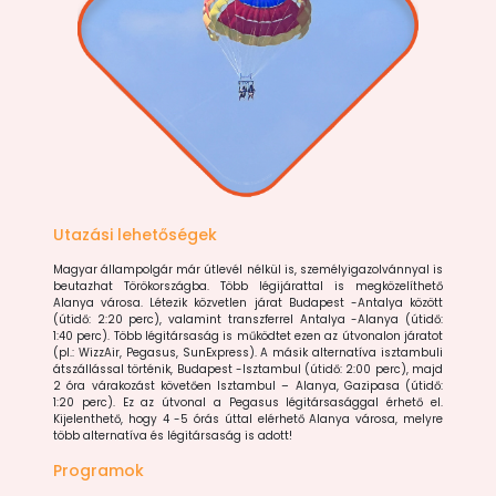
Utazási lehetőségek
Magyar állampolgár már útlevél nélkül is, személyigazolvánnyal is
beutazhat Törökországba. Több légijárattal is megközelíthető
Alanya városa. Létezik közvetlen járat Budapest -Antalya között
(útidő: 2:20 perc), valamint transzferrel Antalya -Alanya (útidő:
1:40 perc). Több légitársaság is működtet ezen az útvonalon járatot
(pl.: WizzAir, Pegasus, SunExpress). A másik alternatíva isztambuli
átszállással történik, Budapest -Isztambul (útidő: 2:00 perc), majd
2 óra várakozást követően Isztambul – Alanya, Gazipasa (útidő:
1:20 perc). Ez az útvonal a Pegasus légitársasággal érhető el.
Kijelenthető, hogy 4 -5 órás úttal elérhető Alanya városa, melyre
több alternatíva és légitársaság is adott!
Programok