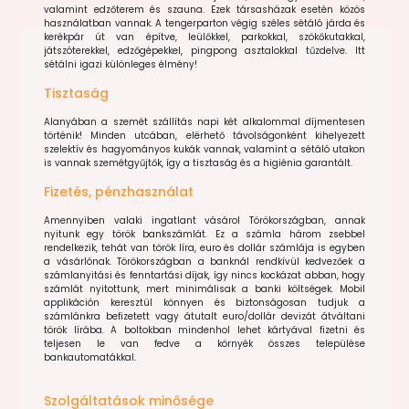
valamint edzőterem és szauna. Ezek társasházak esetén közös
használatban vannak. A tengerparton végig széles sétáló járda és
kerékpár út van építve, leülőkkel, parkokkal, szökőkutakkal,
játszóterekkel, edzőgépekkel, pingpong asztalokkal tűzdelve. Itt
sétálni igazi különleges élmény!
Tisztaság
Alanyában a szemét szállítás napi két alkalommal díjmentesen
történik! Minden utcában, elérhető távolságonként kihelyezett
szelektív és hagyományos kukák vannak, valamint a sétáló utakon
is vannak szemétgyűjtők, így a tisztaság és a higiénia garantált.
Fizetés, pénzhasználat
Amennyiben valaki ingatlant vásárol Törökországban, annak
nyitunk egy török bankszámlát. Ez a számla három zsebbel
rendelkezik, tehát van török líra, euro és dollár számlája is egyben
a vásárlónak. Törökországban a banknál rendkívül kedvezőek a
számlanyitási és fenntartási díjak, így nincs kockázat abban, hogy
számlát nyitottunk, mert minimálisak a banki költségek. Mobil
applikáción keresztül könnyen és biztonságosan tudjuk a
számlánkra befizetett vagy átutalt euro/dollár devizát átváltani
török lírába. A boltokban mindenhol lehet kártyával fizetni és
teljesen le van fedve a környék összes települése
bankautomatákkal.
Szolgáltatások minősége