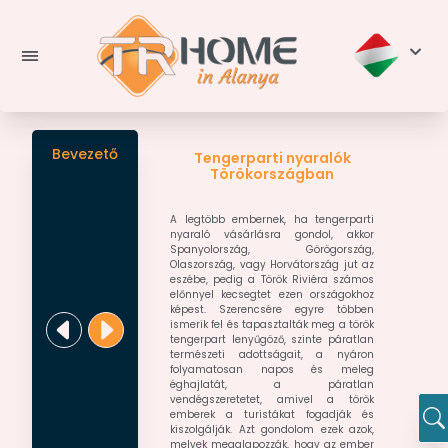
Bevezető
Tengerparti nyaralók
Törökországban
A legtöbb embernek, ha tengerparti
nyaraló vásárlásra gondol, akkor
Spanyolország, Görögország,
Olaszország, vagy Horvátország jut az
eszébe, pedig a Török Riviéra számos
előnnyel kecsegtet ezen országokhoz
képest. Szerencsére egyre többen
ismerik fel és tapasztalták meg a török
tengerpart lenyűgöző, szinte páratlan
természeti adottságait, a nyáron
folyamatosan napos és meleg
éghajlatát, a páratlan
vendégszeretetet, amivel a török
emberek a turistákat fogadják és
kiszolgálják. Azt gondolom ezek azok,
melyek megalapozzák, hogy az ember