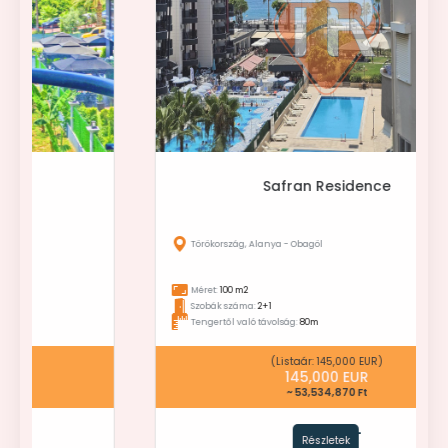
Safran Residence
Törökország, Alanya - Obagöl
Méret:
100 m2
Szobák száma:
2+1
Tengertől való távolság:
80m
(Listaár: 145,000 EUR)
145,000 EUR
~ 53,534,870 Ft
Részletek