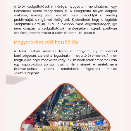
A török szolgáltatások minősége, nyugodtan mondhatom, hogy
kiemelkedő szinte világszinten is. A szolgáltató helyen dolgozó
emberek, mindig azon lesznek, hogy megoldják a vendég
problémáját, az igényét kielégítsék. Kijelenthető, hogy a legtöbb
szolgáltatás ára 30 -50% -al olcsóbb, mint Magyarországon, így
nem csupán a szolgáltatások minőségében fogunk pozitívan
csalódni, hanem amikor a számlát fizetni kell akkor is!
Magyarokhoz való hozzáállás
A török testvér népének tartja a magyart, így mindenhol
barátságosan, szeretettel fogadnak minket a török emberek. Amikor
megtudják, hogy magyarok vagyunk, minden török embernek van
egy kapcsolódási pontja hozzánk. Nem néznek le minket, nem
fölényeskednek velünk, barátokként fogadnak minket
Törökországban!