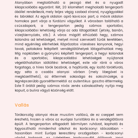
Alanyában megtalálható a pezsgő élet és a nyugodt
kikapcsolódás egyaránt. Két, 20 kilométert meghaladó tengerparti
öböllel rendelkezik, mely teljes végig szabad strand, nyugágyakkal
és bárokkal. Az egyik oldalon apró kavicsos part, a másik oldalon
homokos part várja a fürdőzni vágyókat. A városban található a
csúszdapark, a tengerparton pedig számos sportolási,
kikapcsolódási lehetőség várja az oda látogatókat (jetsky, banán,
víziejtőernyőzés, stb.). A város mögött elhúzódó hegy, számos
kalandra ad lehetőséget, melyet mind szervezett túrák keretében,
mind egyénileg elérhetőek. Káprázatos vízeséses kanyonok, hegyi
tavak, patakokra felépített vendéglátóhelyek látogathatóak meg.
Míg napközben a gyönyörű kiépített tengerpart, a hegyi kalandok
és a sportolási, kikapcsolódási lehetőségek nyújtanak
végeláthatatlan időtöltési lehetőséget, este vár ránk a város
forgataga, a híres török bazárok, a hajótúrák, egy lazító törökfürdő,
egy séta a csodás alanyai várban (mely libegővel is
megközelíthető), az éttermek sokasága és sokszínűsége, a
legnépszerűbb gyorséttermektől az autentikus gasztro éttermekig.
Este 11 órától pedig számos nívós zenés szórakozóhely nyitja meg
kapuit, a bulira vágyó közönség előtt.
Vallás
Törökország alanyai része muszlim vallású, de ez cseppet sem
érezhető, hiszen a város az európai turistákra és a vendéglátásra
épült. A tengerparton elfogadott bármilyen ruházat, kapható és
fogyasztható mindenhol alkohol és karácsonyi időszakban -
hasonlóan mint Európa keresztény országaiban - karácsonyi
vásárt tartanak, az üzletekben karácsonyfát állítanak, igazi